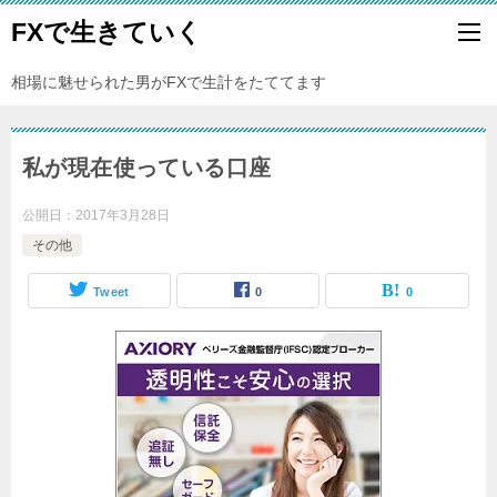
FXで生きていく
相場に魅せられた男がFXで生計をたててます
私が現在使っている口座
公開日：
2017年3月28日
その他
Tweet
0
0