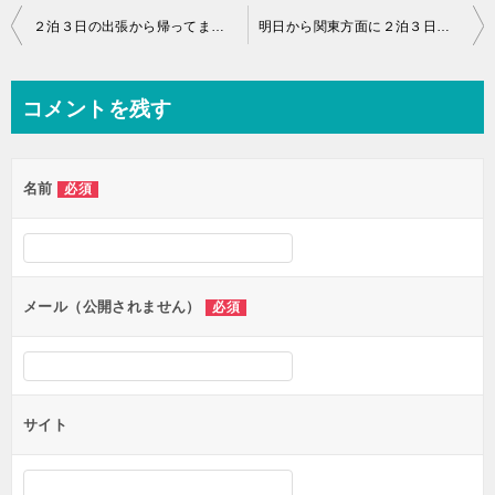
投
２泊３日の出張から帰ってまいりました。
明日から関東方面に２泊３日で出張予定です。
稿
ナ
コメントを残す
ビ
ゲ
名前
必須
ー
シ
ョ
ン
メール（公開されません）
必須
サイト