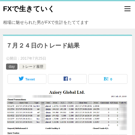
FXで生きていく
相場に魅せられた男がFXで生計をたててます
７月２４日のトレード結果
公開日：
2017年7月25日
day
トレード履歴
Tweet
0
0